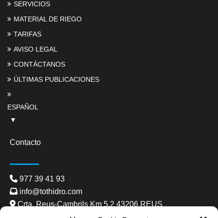
SERVICIOS
MATERIAL DE RIEGO
TARIFAS
AVISO LEGAL
CONTÁCTANOS
ÚLTIMAS PUBLICACIONES
ESPAÑOL
Contacto
977 39 41 93
info@tothidro.com
Crta. Reus-Cambrils Km 5.2 43206 REUS
De dilluns a divendres: