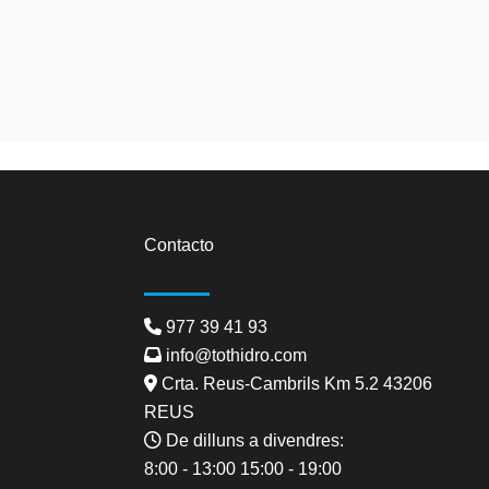
google map embed
Contacto
977 39 41 93
info@tothidro.com
Crta. Reus-Cambrils Km 5.2 43206
REUS
De dilluns a divendres:
8:00 - 13:00 15:00 - 19:00