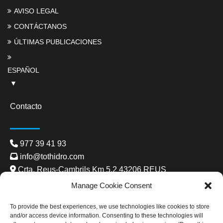
AVISO LEGAL
CONTÁCTANOS
ÚLTIMAS PUBLICACIONES
ESPAÑOL
Contacto
977 39 41 93
info@tothidro.com
Crta. Reus-Cambrils Km 5.2 43206 REUS
De dilluns a divendres:
Manage Cookie Consent
8:00 - 13:00 15:00 - 19:00
To provide the best experiences, we use technologies like cookies to store
and/or access device information. Consenting to these technologies will