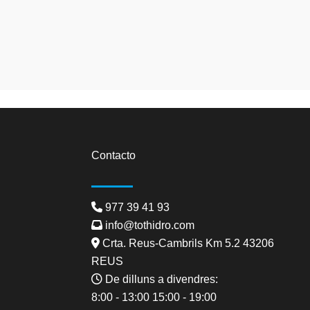
google map embed
Contacto
977 39 41 93
info@tothidro.com
Crta. Reus-Cambrils Km 5.2 43206
REUS
De dilluns a divendres:
8:00 - 13:00 15:00 - 19:00