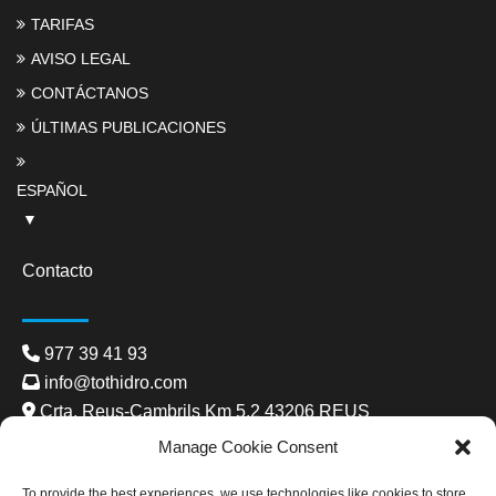
TARIFAS
AVISO LEGAL
CONTÁCTANOS
ÚLTIMAS PUBLICACIONES
ESPAÑOL
Contacto
977 39 41 93
info@tothidro.com
Crta. Reus-Cambrils Km 5.2 43206 REUS
De dilluns a divendres:
Manage Cookie Consent
8:00 - 13:00 15:00 - 19:00
To provide the best experiences, we use technologies like cookies to store